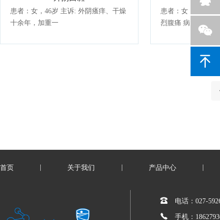
患者：女，46岁 主诉: 外阴瘙痒、干燥
患者：女，17岁 主诉：经期第一天剧
十余年，加重一
烈腹痛 病史
|
|
|
首页
关于我们
产品中心
电话：027-5926
手机：1862793